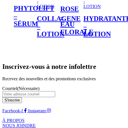
PHYTOLIFT
ROSE
–
–
COLLAGENE
HYDRATANT
SÉRUM
EAU
–
–
FLORALE
LOTION
LOTION
Inscrivez-vous à notre infolettre
Recevez des nouvelles et des promotions exclusives
Courriel
(Nécessaire)
Facebook-f
Instagram
À PROPOS
NOUS JOINDRE