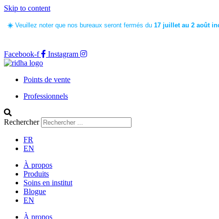
Skip to content
☀️
Veuillez noter que nos bureaux seront fermés du
17 juillet au 2 août i
Facebook-f
Instagram
Points de vente
Professionnels
Rechercher
FR
EN
À propos
Produits
Soins en institut
Blogue
EN
À propos