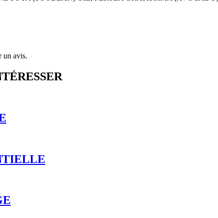
r un avis.
NTÉRESSER
E
NTIELLE
GE