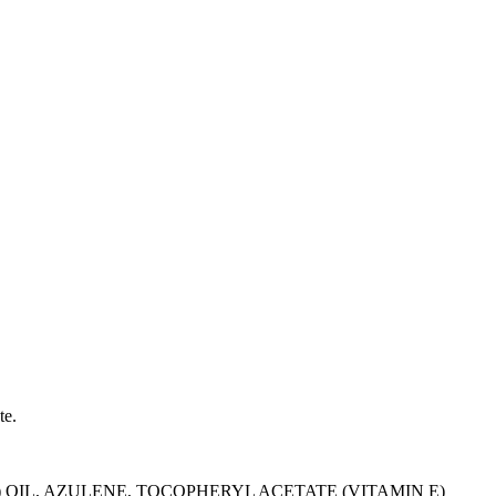
te.
 OIL, AZULENE, TOCOPHERYL ACETATE (VITAMIN E)