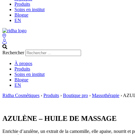
Produits
Soins en institut
Blogue
EN
Rechercher
À propos
Produits
Soins en institut
Blogue
EN
Ridha Cosmétiques
›
Produits
›
Boutique pro
›
Massothérapie
›
AZUL
AZULÈNE – HUILE DE MASSAGE
Enrichie d’azulène, un extrait de la camomille, elle apaise, nourrit e